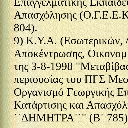
Επαγγελματικής Εκπαίδε
Απασχόλησης (Ο.Γ.Ε.Ε.
804).
9) Κ.Υ.Α. (Εσωτερικών, 
Αποκέντρωσης, Οικονομι
της 3-8-1998 "Μεταβίβασ
περιουσίας του ΠΓΣ Με
Οργανισμό Γεωργικής Επ
Κατάρτισης και Απασχόλ
΄΄ΔΗΜΗΤΡΑ΄΄" (Β΄ 785)