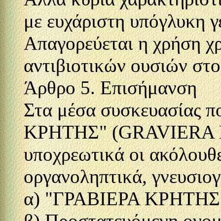
με ευχάριστη υπόγλυκη γ
Απαγορεύεται η χρήση χ
αντιβιοτικών ουσιών στο
Άρθρο 5. Επισήμανση
Στα μέσα συσκευασίας π
ΚΡΗΤΗΣ" (GRAVIERA K
υποχρεωτικά οι ακόλουθες
οργανοληπτικά, γνευσιογν
α) "ΓΡΑΒΙΕΡΑ ΚΡΗΤΗΣ
β) Προστατευόμενη ονομ