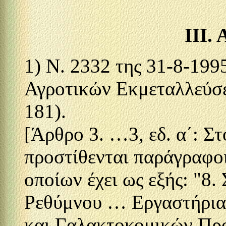
ΙΙΙ
1) Ν. 2332 της 31-8-19
Αγροτικών Εκμεταλλεύσεω
181).
[Άρθρο 3. …3, εδ. α΄: Σ
προστίθενται παράγραφοι
οποίων έχει ως εξής: "8
Ρεθύμνου … Εργαστήρια
και Γαλακτοκομικών Προ