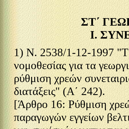
ΣΤ΄ ΓΕΩ
I. ΣΥΝ
1) N. 2538/1-12-1997 "
νομοθεσίας για τα γεωργ
ρύθμιση χρεών συνεταιρ
διατάξεις" (Α΄ 242).
[Άρθρο 16: Ρύθμιση χρε
παραγωγών εγγείων βελτ