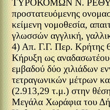
ΤΥΡΟΚΟΜΩΝ Ν. ΡΕΘΥΜ
προστατευόμενης ονομασ
κείμενη νομοθεσία, απαι
γλωσσών αγγλική, γαλλικ
4) Απ. Γ.Γ. Περ. Κρήτης 
Κήρυξη ως αναδασωτέου
εμβαδού δύο χιλιάδων ε
τετραγωνικών μέτρων και
(2.913,29 τ.μ.) στην θέσ
Μεγάλα Χωράφια του Δή