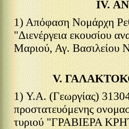
IV. 
1) Απόφαση Νομάρχη Ρεθ
"Διενέργεια εκουσίου αν
Μαριού, Αγ. Βασιλείου Ν
V. ΓΑΛΑΚΤΟ
1) Υ.Α. (Γεωργίας) 3130
προστατευόμενης ονομασ
τυριού "ΓΡΑΒΙΕΡΑ ΚΡ