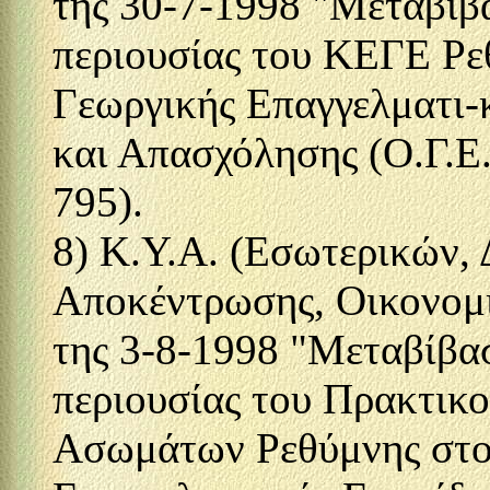
της 30-7-1998 "Μεταβίβα
περιουσίας του ΚΕΓΕ Ρε
Γεωργικής Επαγγελματι-
και Απασχόλησης (Ο.Γ.Ε
795).
8) Κ.Υ.Α. (Εσωτερικών, 
Αποκέντρωσης, Οικονομι
της 3-8-1998 "Μεταβίβασ
περιουσίας του Πρακτικ
Ασωμάτων Ρεθύμνης στο