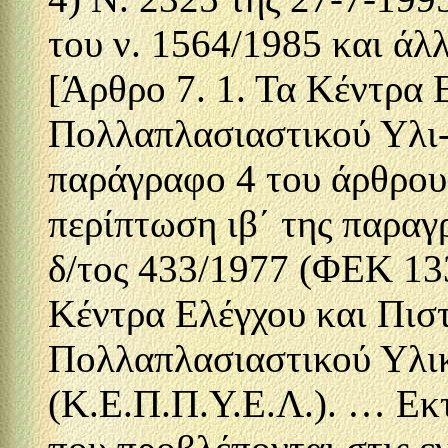
του ν. 1564/1985 και άλλ
[Άρθρο 7. 1. Τα Κέντρα 
Πολλαπλασιαστικού Υλι-
παράγραφο 4 του άρθρου 
περίπτωση ιβ΄ της παραγ
δ/τος 433/1977 (ΦΕΚ 133
Κέντρα Ελέγχου και Πισ
Πολλαπλασιαστικού Υλι
(Κ.Ε.Π.Π.Υ.Ε.Λ.). … Εκτ