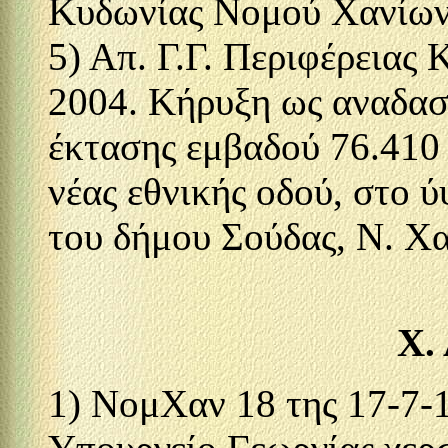
Κυδωνίας Νομού Χανίων"
5) Απ. Γ.Γ. Περιφέρειας 
2004. Κήρυξη ως αναδασ
έκτασης εμβαδού 76.410 
νέας εθνικής οδού, στο 
του δήμου Σούδας, Ν. Χα
Χ.
1) NομΧαν 18 της 17-7