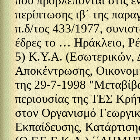
που προβλέπονται στις εν
περίπτωσης ιβ΄ της παρα
π.δ/τος 433/1977, συνιστ
έδρες το … Ηράκλειο, Ρ
5) Κ.Υ.Α. (Εσωτερικών, 
Αποκέντρωσης, Οικονομι
της 29-7-1998 "Μεταβίβα
περιουσίας της ΤΕΣ Κρή
στον Οργανισμό Γεωργικ
Εκπαίδευσης, Κατάρτιση