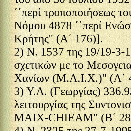
΄΄περί τροποποιήσεως το
Νόμου 4878 ΄΄περί Ενώ
Κρήτης" (Α΄ 176)].
2) Ν. 1537 της 19/19-3-
σχετικών με το Μεσογει
Χανίων (Μ.Α.Ι.Χ.)" (Α΄ 
3) Υ.Α. (Γεωργίας) 336.
λειτουργίας της Συντονι
ΜΑΙΧ-CHIEAM" (Β΄ 28
4) Ν. 2325 της 27-7-19