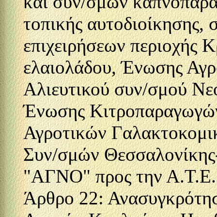
και συν/σμών καπνοπαρ
τοπικής αυτοδιοίκησης,
επιχειρήσεων περιοχής Κ
ελαιολάδου, Ένωσης Αγ
Αλιευτικού συν/σμού 
Ένωσης Κιτροπαραγωγών
Αγροτικών Γαλακτοκομι
Συν/σμών Θεσσαλονίκης
"ΑΓΝΟ" προς την Α.Τ.Ε.
Άρθρο 22: Ανασυγκρότη