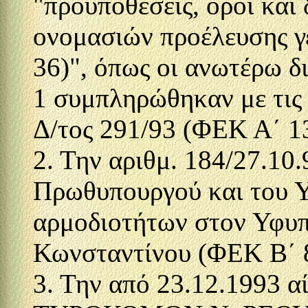
"προϋποθέσεις, όροι και
ονομασιών προέλευσης 
36)", όπως οι ανωτέρω δι
1 συμπληρώθηκαν με τις 
Δ/τος 291/93 (ΦΕΚ Α΄ 13
2. Την αριθμ. 184/27.10
Πρωθυπουργού και του 
αρμοδιοτήτων στον Υφυ
Κωνσταντίνου (ΦΕΚ Β΄ 
3. Την από 23.12.1993 α