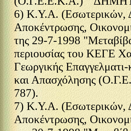
(Ο.Γ.Ε.Ε.Κ.Α.) ΄΄ΔΗΜΗΤ
6) Κ.Υ.Α. (Εσωτερικών, 
Αποκέντρωσης, Οικονομι
της 29-7-1998 "Μεταβίβα
περιουσίας του ΚΕΓΕ Χ
Γεωργικής Επαγγελματι-
και Απασχόλησης (Ο.Γ.Ε
787).
7) Κ.Υ.Α. (Εσωτερικών, 
Αποκέντρωσης, Οικονομι