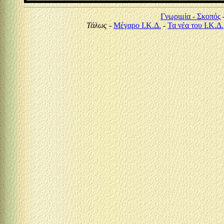
Γνωριμία - Σ
κοπός
Τάλως
-
Μέγαρο Ι.Κ.Δ.
-
Τα νέα του Ι.Κ.Δ.