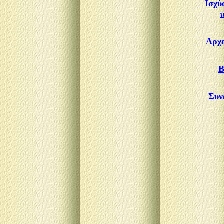
Iσχύ
Αρχε
Β
Συν