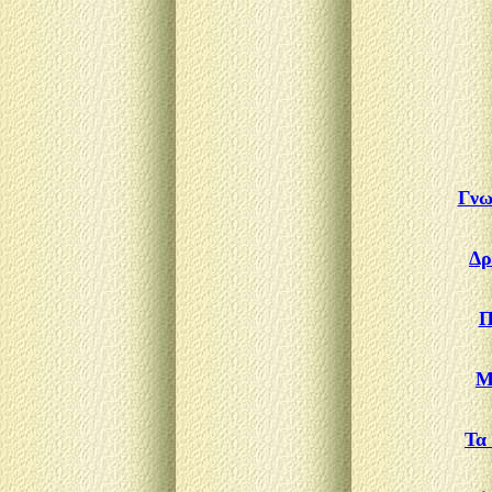
Γνω
Δρ
Π
Μ
Τα 